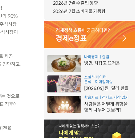
2026년 7월 수출입 동향
업
2026년 7월 소비자물가동향
의 90%
 주식시장
주식시장이
트 제공
나라경제ㅣ칼럼
냉면, 차갑고 뜨거운
 진단하고,
소셜 빅데이터
분석ㅣ이머징이슈
[2026.06] 원·달러 환율
있는 것으로
학습자료ㅣ경제로 세상 읽기
표 직후에
사람들은 어떻게 위험을
함께 나누어 왔을까?
래회전율