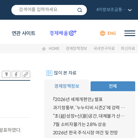
#지방보조금통합관리망
연관 사이트
ENG
HOME
경제정책정보
국내연구자료
최신자료
많이 본 자료
경제정책정보
전체
『2026년 세제개편안』 발표
과기정통부, ‘누누티비 시즌2’에 강력 대응 의지 밝혀
“초(超)성장+신(新)공간, 대체불가 산업강국”
7월 소비자물가는 2.8% 상승
발표하였다.
2026년 한국 주식시장 여건 및 전망