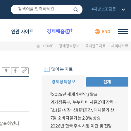
#지방보조금통합관리망
연관 사이트
ENG
HOME
경제정책정보
국내연구자료
세미나자료
많이 본 자료
경제정책정보
전체
『2026년 세제개편안』 발표
과기정통부, ‘누누티비 시즌2’에 강력 대응 의지 밝혀
“초(超)성장+신(新)공간, 대체불가 산업강국”
7월 소비자물가는 2.8% 상승
발표하였다.
2026년 한국 주식시장 여건 및 전망