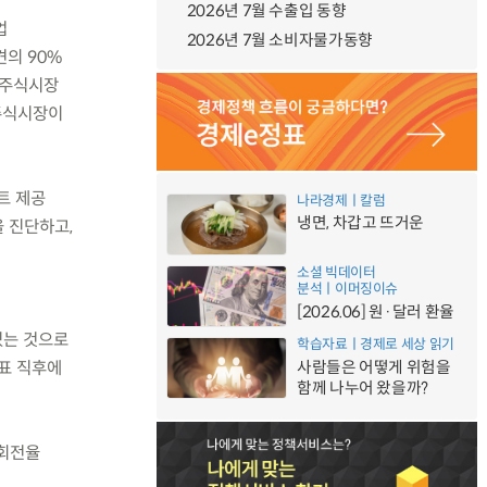
2026년 7월 수출입 동향
업
2026년 7월 소비자물가동향
의 90%
 주식시장
주식시장이
트 제공
나라경제ㅣ칼럼
냉면, 차갑고 뜨거운
 진단하고,
소셜 빅데이터
분석ㅣ이머징이슈
[2026.06] 원·달러 환율
있는 것으로
학습자료ㅣ경제로 세상 읽기
표 직후에
사람들은 어떻게 위험을
함께 나누어 왔을까?
래회전율