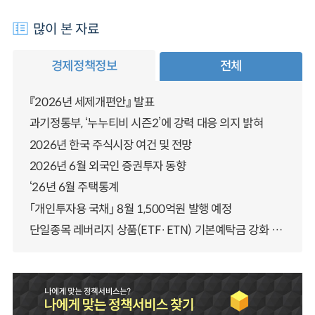
많이 본 자료
경제정책정보
전체
『2026년 세제개편안』 발표
과기정통부, ‘누누티비 시즌2’에 강력 대응 의지 밝혀
2026년 한국 주식시장 여건 및 전망
2026년 6월 외국인 증권투자 동향
‘26년 6월 주택통계
「개인투자용 국채」 8월 1,500억원 발행 예정
단일종목 레버리지 상품(ETF·ETN) 기본예탁금 강화 조기시행 방안 안내