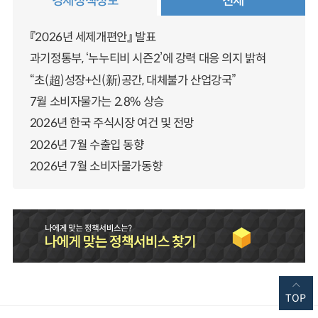
경제정책정보
전체
『2026년 세제개편안』 발표
과기정통부, ‘누누티비 시즌2’에 강력 대응 의지 밝혀
“초(超)성장+신(新)공간, 대체불가 산업강국”
7월 소비자물가는 2.8% 상승
2026년 한국 주식시장 여건 및 전망
2026년 7월 수출입 동향
2026년 7월 소비자물가동향
TOP