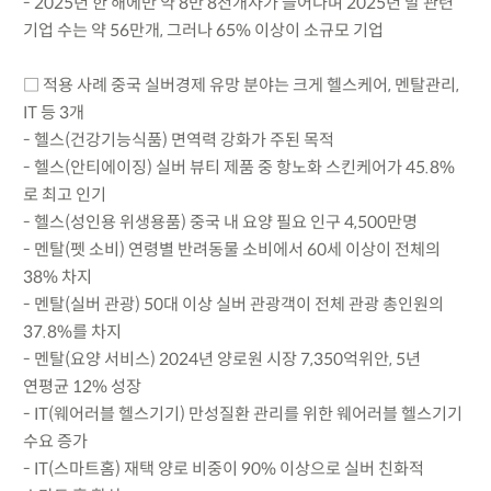
- 2025년 한 해에만 약 8만 8천개사가 늘어나며 2025년 말 관련
기업 수는 약 56만개, 그러나 65% 이상이 소규모 기업
□ 적용 사례 중국 실버경제 유망 분야는 크게 헬스케어, 멘탈관리,
IT 등 3개
- 헬스(건강기능식품) 면역력 강화가 주된 목적
- 헬스(안티에이징) 실버 뷰티 제품 중 항노화 스킨케어가 45.8%
로 최고 인기
- 헬스(성인용 위생용품) 중국 내 요양 필요 인구 4,500만명
- 멘탈(펫 소비) 연령별 반려동물 소비에서 60세 이상이 전체의
38% 차지
- 멘탈(실버 관광) 50대 이상 실버 관광객이 전체 관광 총인원의
37.8%를 차지
- 멘탈(요양 서비스) 2024년 양로원 시장 7,350억위안, 5년
연평균 12% 성장
- IT(웨어러블 헬스기기) 만성질환 관리를 위한 웨어러블 헬스기기
수요 증가
- IT(스마트홈) 재택 양로 비중이 90% 이상으로 실버 친화적