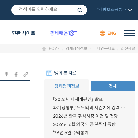
#지방보조금통합관리망
연관 사이트
ENG
HOME
경제정책정보
국내연구자료
최신자료
많이 본 자료
경제정책정보
전체
『2026년 세제개편안』 발표
과기정통부, ‘누누티비 시즌2’에 강력 대응 의지 밝혀
2026년 한국 주식시장 여건 및 전망
2026년 6월 외국인 증권투자 동향
‘26년 6월 주택통계