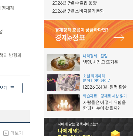
2026년 7월 수출입 동향
 집행체계
2026년 7월 소비자물가동향
성,
정책의 방향과
나라경제ㅣ칼럼
냉면, 차갑고 뜨거운
소셜 빅데이터
분석ㅣ이머징이슈
[2026.06] 원·달러 환율
보기
학습자료ㅣ경제로 세상 읽기
사람들은 어떻게 위험을
함께 나누어 왔을까?
더보기