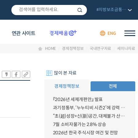
#지방보조금통합관리망
연관 사이트
ENG
HOME
경제정책정보
국내연구자료
세미나자료
많이 본 자료
경제정책정보
전체
『2026년 세제개편안』 발표
과기정통부, ‘누누티비 시즌2’에 강력 대응 의지 밝혀
“초(超)성장+신(新)공간, 대체불가 산업강국”
7월 소비자물가는 2.8% 상승
2026년 한국 주식시장 여건 및 전망