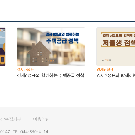
경제e정표
경제e정표
경제e정표와 함께하는 주택공급 정책
경제e정표와 함께하
무단수집거부
이용약관
147 TEL 044-550-4114