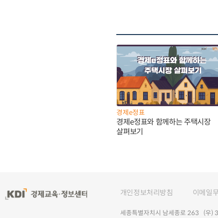
경제e정표
경제e정표와 함께하는 주택시장
살펴보기
개인정보처리방침
이메일
세종특별자치시 남세종로 263 (우) 30