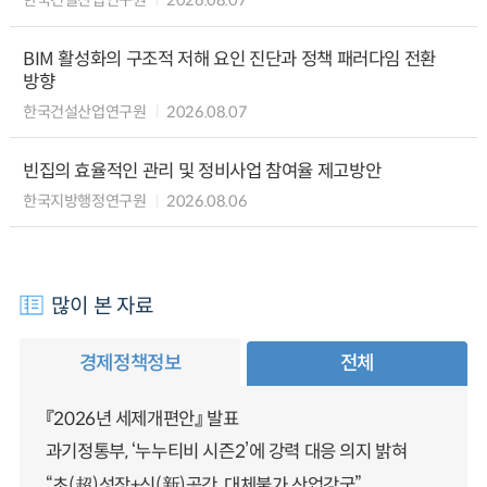
한국건설산업연구원
2026.08.07
BIM 활성화의 구조적 저해 요인 진단과 정책 패러다임 전환
방향
한국건설산업연구원
2026.08.07
빈집의 효율적인 관리 및 정비사업 참여율 제고방안
한국지방행정연구원
2026.08.06
많이 본 자료
경제정책정보
전체
『2026년 세제개편안』 발표
과기정통부, ‘누누티비 시즌2’에 강력 대응 의지 밝혀
“초(超)성장+신(新)공간, 대체불가 산업강국”