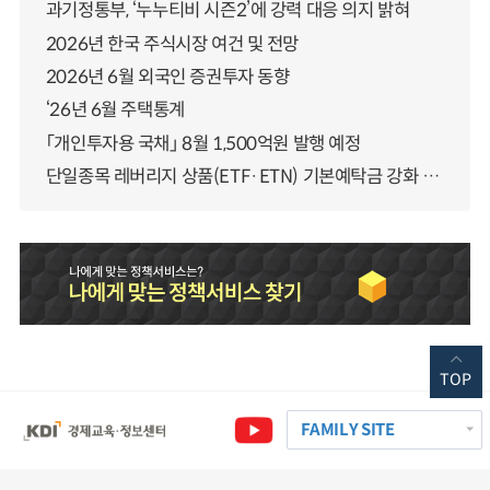
과기정통부, ‘누누티비 시즌2’에 강력 대응 의지 밝혀
2026년 한국 주식시장 여건 및 전망
2026년 6월 외국인 증권투자 동향
‘26년 6월 주택통계
「개인투자용 국채」 8월 1,500억원 발행 예정
단일종목 레버리지 상품(ETF·ETN) 기본예탁금 강화 조기시행 방안 안내
TOP
FAMILY SITE