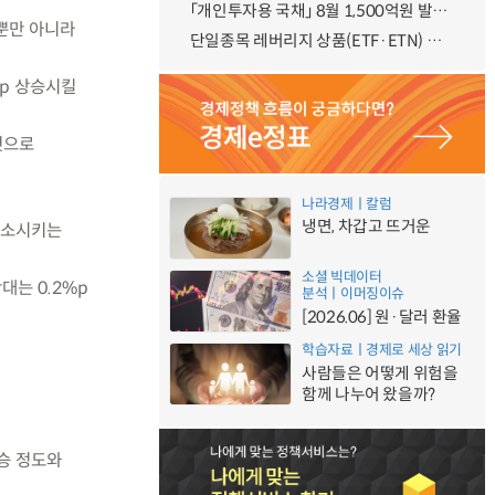
「개인투자용 국채」 8월 1,500억원 발행 예정
뿐만 아니라
단일종목 레버리지 상품(ETF·ETN) 기본예탁금 강화 조기시행 방안 안내
%p 상승시킬
것으로
나라경제ㅣ칼럼
냉면, 차갑고 뜨거운
축소시키는
소셜 빅데이터
대는 0.2%p
분석ㅣ이머징이슈
[2026.06] 원·달러 환율
학습자료ㅣ경제로 세상 읽기
사람들은 어떻게 위험을
함께 나누어 왔을까?
상승 정도와