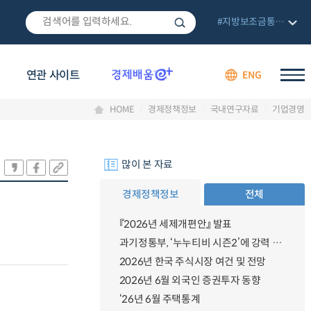
#지방보조금통합관리망
연관 사이트
ENG
HOME
경제정책정보
국내연구자료
기업경영
많이 본 자료
경제정책정보
전체
『2026년 세제개편안』 발표
과기정통부, ‘누누티비 시즌2’에 강력 대응 의지 밝혀
2026년 한국 주식시장 여건 및 전망
2026년 6월 외국인 증권투자 동향
‘26년 6월 주택통계