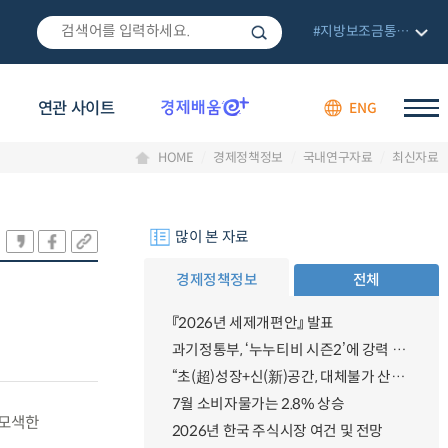
#지방보조금통합관리망
연관 사이트
ENG
HOME
경제정책정보
국내연구자료
최신자료
많이 본 자료
경제정책정보
전체
『2026년 세제개편안』 발표
과기정통부, ‘누누티비 시즌2’에 강력 대응 의지 밝혀
“초(超)성장+신(新)공간, 대체불가 산업강국”
7월 소비자물가는 2.8% 상승
 모색한
2026년 한국 주식시장 여건 및 전망