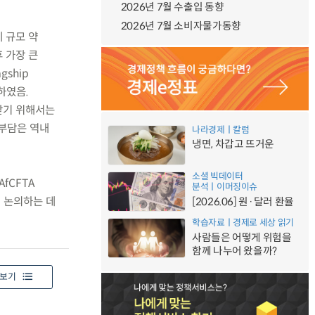
2026년 7월 수출입 동향
2026년 7월 소비자물가동향
제 규모 약
 가장 큰
ship
료하였음.
용받기 위해서는
 부담은 역내
나라경제ㅣ칼럼
냉면, 차갑고 뜨거운
소셜 빅데이터
fCFTA
분석ㅣ이머징이슈
 논의하는 데
[2026.06] 원·달러 환율
학습자료ㅣ경제로 세상 읽기
사람들은 어떻게 위험을
함께 나누어 왔을까?
보기