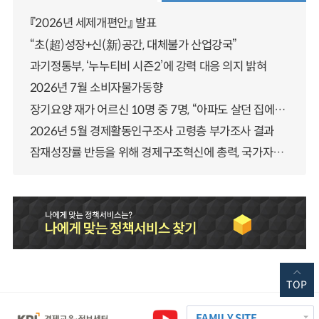
『2026년 세제개편안』 발표
“초(超)성장+신(新)공간, 대체불가 산업강국”
과기정통부, ‘누누티비 시즌2’에 강력 대응 의지 밝혀
2026년 7월 소비자물가동향
장기요양 재가 어르신 10명 중 7명, “아파도 살던 집에서 살겠다” 「2025년 장기요양실태조사」 결과 발표
2026년 5월 경제활동인구조사 고령층 부가조사 결과
잠재성장률 반등을 위해 경제구조혁신에 총력, 국가자산 관리체계 대전환
TOP
FAMILY SITE