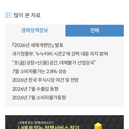
많이 본 자료
경제정책정보
전체
『2026년 세제개편안』 발표
과기정통부, ‘누누티비 시즌2’에 강력 대응 의지 밝혀
“초(超)성장+신(新)공간, 대체불가 산업강국”
7월 소비자물가는 2.8% 상승
2026년 한국 주식시장 여건 및 전망
2026년 7월 수출입 동향
2026년 7월 소비자물가동향