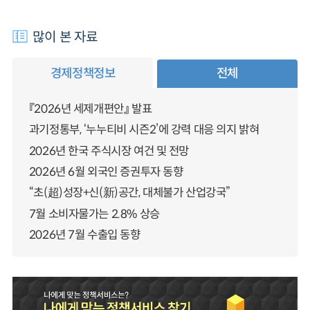
많이 본 자료
경제정책정보
전체
『2026년 세제개편안』 발표
과기정통부, ‘누누티비 시즌2’에 강력 대응 의지 밝혀
2026년 한국 주식시장 여건 및 전망
2026년 6월 외국인 증권투자 동향
“초(超)성장+신(新)공간, 대체불가 산업강국”
7월 소비자물가는 2.8% 상승
2026년 7월 수출입 동향