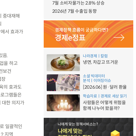
7월 소비자물가는 2.8% 상승
2026년 7월 수출입 동향
비 중대재해
의
장에서 효과가
있음.
나라경제ㅣ칼럼
냉면, 차갑고 뜨거운
업을 하고
안전보건
소셜 빅데이터
업장
분석ㅣ이머징이슈
육의 효과도
[2026.06] 원·달러 환율
프로그램들은
학습자료ㅣ경제로 세상 읽기
 대한 의지가
사람들은 어떻게 위험을
함께 나누어 왔을까?
으로 일괄적인
업？지역