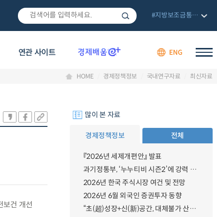
#지방보조금통합관리망
연관 사이트
ENG
HOME
경제정책정보
국내연구자료
최신자료
많이 본 자료
경제정책정보
전체
『2026년 세제개편안』 발표
과기정통부, ‘누누티비 시즌2’에 강력 대응 의지 밝혀
2026년 한국 주식시장 여건 및 전망
2026년 6월 외국인 증권투자 동향
전보건 개선
“초(超)성장+신(新)공간, 대체불가 산업강국”