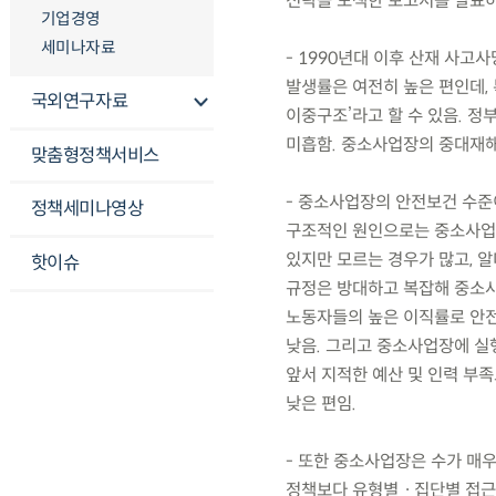
전략을 모색한 보고서를 발표
기업경영
세미나자료
- 1990년대 이후 산재 사
발생률은 여전히 높은 편인데,
국외연구자료
이중구조’라고 할 수 있음. 
미흡함. 중소사업장의 중대재해
맞춤형정책서비스
- 중소사업장의 안전보건 수준
정책세미나영상
구조적인 원인으로는 중소사업장
있지만 모르는 경우가 많고, 
핫이슈
규정은 방대하고 복잡해 중소
노동자들의 높은 이직률로 안전
낮음. 그리고 중소사업장에 실
앞서 지적한 예산 및 인력 부
낮은 편임.
- 또한 중소사업장은 수가 매
정책보다 유형별ㆍ집단별 접근