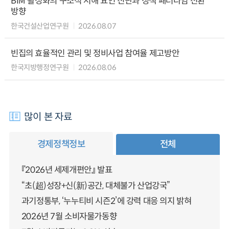
BIM 활성화의 구조적 저해 요인 진단과 정책 패러다임 전환
방향
한국건설산업연구원
2026.08.07
빈집의 효율적인 관리 및 정비사업 참여율 제고방안
한국지방행정연구원
2026.08.06
많이 본 자료
경제정책정보
전체
『2026년 세제개편안』 발표
“초(超)성장+신(新)공간, 대체불가 산업강국”
과기정통부, ‘누누티비 시즌2’에 강력 대응 의지 밝혀
2026년 7월 소비자물가동향