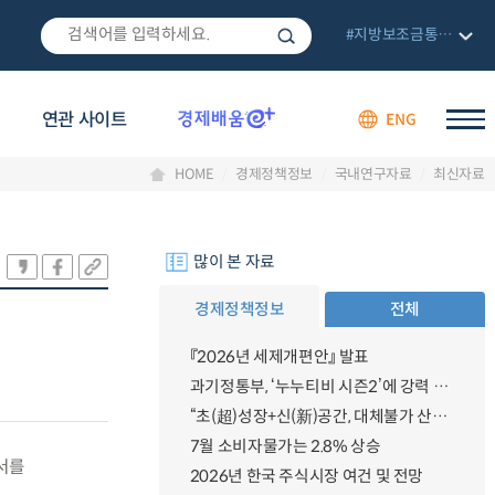
#지방보조금통합관리망
연관 사이트
ENG
HOME
경제정책정보
국내연구자료
최신자료
많이 본 자료
경제정책정보
전체
『2026년 세제개편안』 발표
과기정통부, ‘누누티비 시즌2’에 강력 대응 의지 밝혀
“초(超)성장+신(新)공간, 대체불가 산업강국”
7월 소비자물가는 2.8% 상승
서를
2026년 한국 주식시장 여건 및 전망