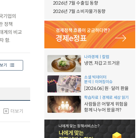
2026년 7월 수출입 동향
2026년 7월 소비자물가동향
한국기업의
한 정책
생태계의 비교
 함.
나라경제ㅣ칼럼
냉면, 차갑고 뜨거운
보기
소셜 빅데이터
분석ㅣ이머징이슈
[2026.06] 원·달러 환율
학습자료ㅣ경제로 세상 읽기
사람들은 어떻게 위험을
함께 나누어 왔을까?
더보기