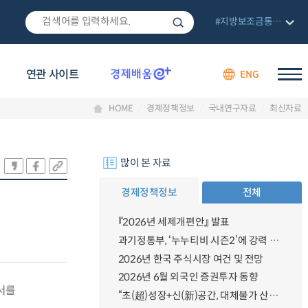
#지방보조금통합관리망
연관 사이트
ENG
HOME
경제정책정보
국내연구자료
최신자료
많이 본 자료
경제정책정보
전체
『2026년 세제개편안』 발표
과기정통부, ‘누누티비 시즌2’에 강력 대응 의지 밝혀
2026년 한국 주식시장 여건 및 전망
2026년 6월 외국인 증권투자 동향
서를
“초(超)성장+신(新)공간, 대체불가 산업강국”