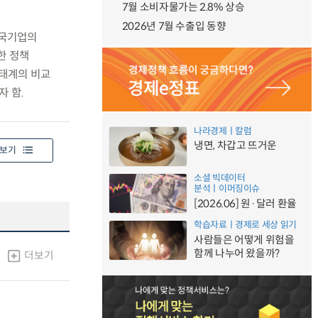
7월 소비자물가는 2.8% 상승
2026년 7월 수출입 동향
한국기업의
한 정책
생태계의 비교
 함.
나라경제ㅣ칼럼
냉면, 차갑고 뜨거운
보기
소셜 빅데이터
분석ㅣ이머징이슈
[2026.06] 원·달러 환율
학습자료ㅣ경제로 세상 읽기
사람들은 어떻게 위험을
함께 나누어 왔을까?
더보기