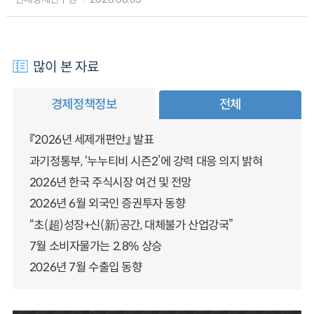
많이 본 자료
경제정책정보
전체
『2026년 세제개편안』 발표
과기정통부, ‘누누티비 시즌2’에 강력 대응 의지 밝혀
2026년 한국 주식시장 여건 및 전망
2026년 6월 외국인 증권투자 동향
“초(超)성장+신(新)공간, 대체불가 산업강국”
7월 소비자물가는 2.8% 상승
2026년 7월 수출입 동향