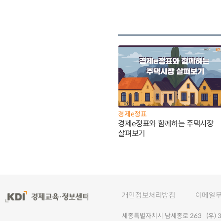
경제e정표
경제e정표와 함께하는 주택시장
살펴보기
개인정보처리방침
이메일
세종특별자치시 남세종로 263 (우) 30