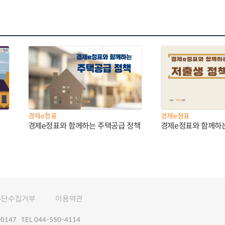
경제e정표
경제e정표
경제e정표와 함께하는 주택공급 정책
경제e정표와 함께하
무단수집거부
이용약관
147 TEL 044-550-4114