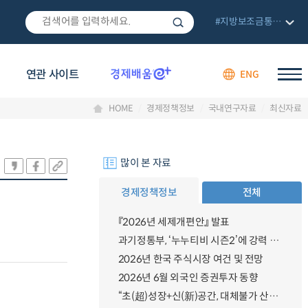
#지방보조금통합관리망
연관 사이트
ENG
HOME
경제정책정보
국내연구자료
최신자료
많이 본 자료
경제정책정보
전체
『2026년 세제개편안』 발표
과기정통부, ‘누누티비 시즌2’에 강력 대응 의지 밝혀
2026년 한국 주식시장 여건 및 전망
2026년 6월 외국인 증권투자 동향
“초(超)성장+신(新)공간, 대체불가 산업강국”