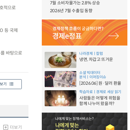
7월 소비자물가는 2.8% 상승
 우호적으로
2026년 7월 수출입 동향
O 등 국제
뷰를 바탕으로
나라경제ㅣ칼럼
냉면, 차갑고 뜨거운
소셜 빅데이터
분석ㅣ이머징이슈
[2026.06] 원·달러 환율
보기
학습자료ㅣ경제로 세상 읽기
사람들은 어떻게 위험을
함께 나누어 왔을까?
더보기