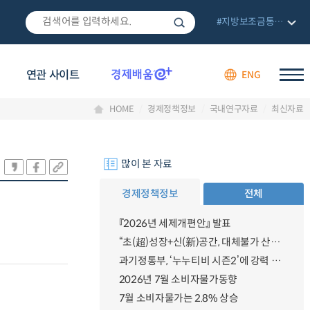
#지방보조금통합관리망
연관 사이트
ENG
HOME
경제정책정보
국내연구자료
최신자료
많이 본 자료
경제정책정보
전체
『2026년 세제개편안』 발표
“초(超)성장+신(新)공간, 대체불가 산업강국”
과기정통부, ‘누누티비 시즌2’에 강력 대응 의지 밝혀
2026년 7월 소비자물가동향
7월 소비자물가는 2.8% 상승