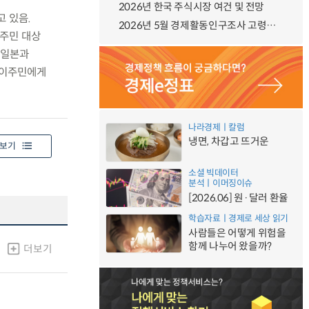
2026년 한국 주식시장 여건 및 전망
 있음.
2026년 5월 경제활동인구조사 고령층 부가조사 결과
이주민 대상
 일본과
주 이주민에게
나라경제ㅣ칼럼
냉면, 차갑고 뜨거운
보기
소셜 빅데이터
분석ㅣ이머징이슈
[2026.06] 원·달러 환율
학습자료ㅣ경제로 세상 읽기
사람들은 어떻게 위험을
함께 나누어 왔을까?
더보기