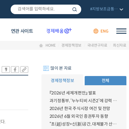
#지방보조금통합관리망
연관 사이트
ENG
HOME
경제정책정보
국내연구자료
최신자료
많이 본 자료
경제정책정보
전체
『2026년 세제개편안』 발표
과기정통부, ‘누누티비 시즌2’에 강력 대응 의지 밝혀
2026년 한국 주식시장 여건 및 전망
2026년 6월 외국인 증권투자 동향
다.
“초(超)성장+신(新)공간, 대체불가 산업강국”