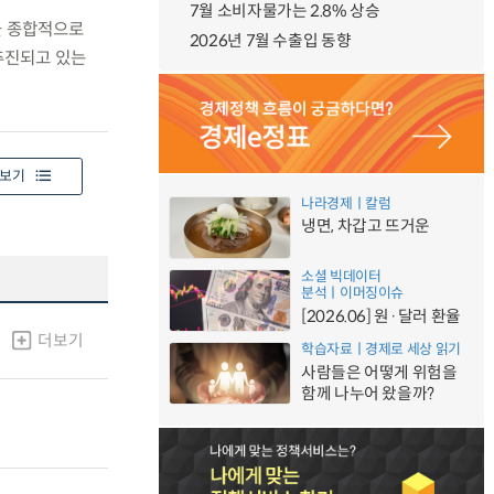
7월 소비자물가는 2.8% 상승
을 종합적으로
2026년 7월 수출입 동향
 추진되고 있는
보기
나라경제ㅣ칼럼
냉면, 차갑고 뜨거운
소셜 빅데이터
분석ㅣ이머징이슈
[2026.06] 원·달러 환율
더보기
학습자료ㅣ경제로 세상 읽기
사람들은 어떻게 위험을
함께 나누어 왔을까?