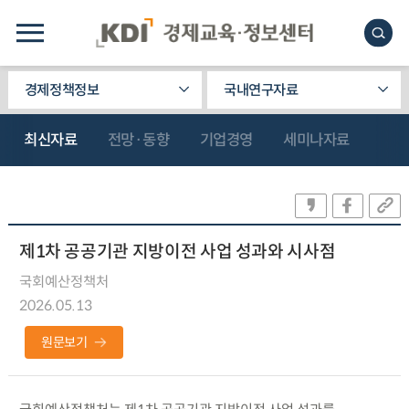
경제정책정보
국내연구자료
최신자료
전망·동향
기업경영
세미나자료
제1차 공공기관 지방이전 사업 성과와 시사점
국회예산정책처
2026.05.13
원문보기