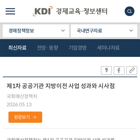
경제정책정보
국내연구자료
최신자료
전망·동향
기업경영
세미나자료
제1차 공공기관 지방이전 사업 성과와 시사점
국회예산정책처
2026.05.13
원문보기