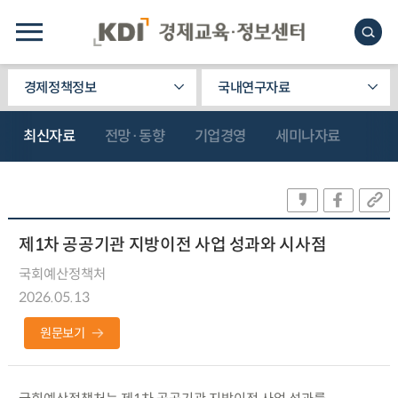
경제정책정보
국내연구자료
최신자료
전망·동향
기업경영
세미나자료
제1차 공공기관 지방이전 사업 성과와 시사점
국회예산정책처
2026.05.13
원문보기