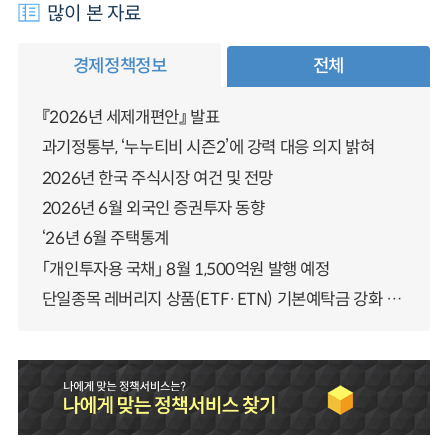
많이 본 자료
경제정책정보
전체
『2026년 세제개편안』 발표
과기정통부, ‘누누티비 시즌2’에 강력 대응 의지 밝혀
2026년 한국 주식시장 여건 및 전망
2026년 6월 외국인 증권투자 동향
‘26년 6월 주택통계
「개인투자용 국채」 8월 1,500억원 발행 예정
단일종목 레버리지 상품(ETF·ETN) 기본예탁금 강화 조기시행 방안 안내