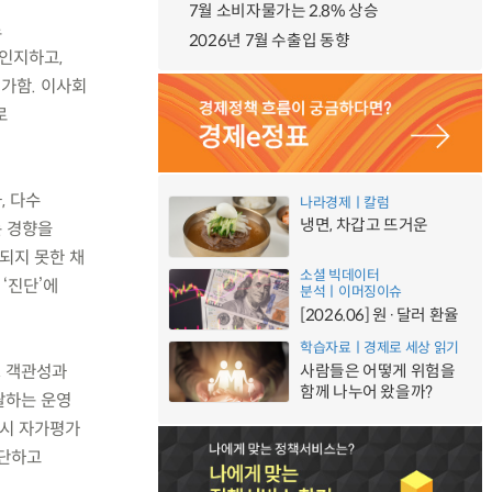
7월 소비자물가는 2.8% 상승
로
2026년 7월 수출입 동향
인지하고,
가함. 이사회
로
, 다수
나라경제ㅣ칼럼
냉면, 차갑고 뜨거운
는 경향을
되지 못한 채
소셜 빅데이터
‘진단’에
분석ㅣ이머징이슈
[2026.06] 원·달러 환율
학습자료ㅣ경제로 세상 읽기
, 객관성과
사람들은 어떻게 위험을
함께 나누어 왔을까?
괄하는 운영
역시 자가평가
판단하고