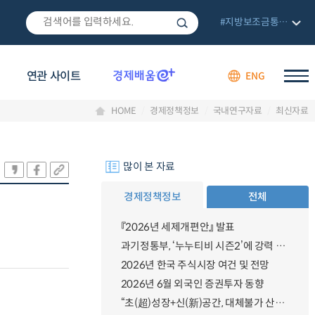
#지방보조금통합관리망
연관 사이트
ENG
HOME
경제정책정보
국내연구자료
최신자료
많이 본 자료
경제정책정보
전체
『2026년 세제개편안』 발표
과기정통부, ‘누누티비 시즌2’에 강력 대응 의지 밝혀
2026년 한국 주식시장 여건 및 전망
2026년 6월 외국인 증권투자 동향
“초(超)성장+신(新)공간, 대체불가 산업강국”