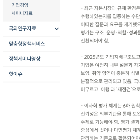
기업경영
- 최근 자본시장과 규제 환경
세미나자료
수행하였는지를 입증하는 수단으
어떠한 질문과 요구를 제기했으
국외연구자료
평가는 구조·운영·역할·성과를
전환되어야 함.
맞춤형정책서비스
- 2025년도 기업지배구조보고
정책세미나영상
기업은 여전히 내부 설문과 자
보임. 취약 영역이 충분히 식별
핫이슈
분절적으로 관리되고 있음. 국내
머무르고 ‘이행’과 ‘재점검’으
- 이사회 평가 체계는 6하 원
신뢰성은 외부기관을 통해 보완
주체로 기능해야 함. 평가 결
중심에서 벗어나 다면평가 체계
관리하는 기준으로 활용되어야 