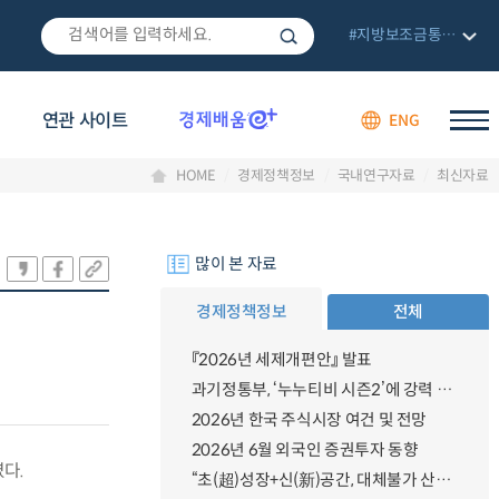
#지방보조금통합관리망
연관 사이트
ENG
HOME
경제정책정보
국내연구자료
최신자료
많이 본 자료
경제정책정보
전체
『2026년 세제개편안』 발표
과기정통부, ‘누누티비 시즌2’에 강력 대응 의지 밝혀
2026년 한국 주식시장 여건 및 전망
2026년 6월 외국인 증권투자 동향
다.
“초(超)성장+신(新)공간, 대체불가 산업강국”