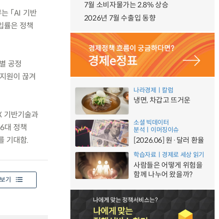
7월 소비자물가는 2.8% 상승
 「AI 기반
2026년 7월 수출입 동향
도입률은 정책
별 공정
 지원이 끊겨
나라경제ㅣ칼럼
냉면, 차갑고 뜨거운
DX 기반기술과
소셜 빅데이터
6대 정책
분석ㅣ이머징이슈
를 기대함.
[2026.06] 원·달러 환율
학습자료ㅣ경제로 세상 읽기
사람들은 어떻게 위험을
함께 나누어 왔을까?
보기