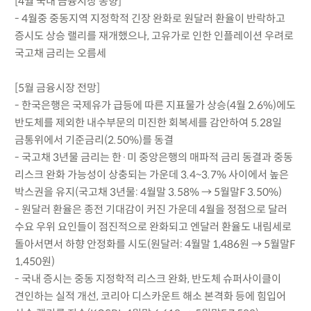
[4월 국내 금융시장 동향]
- 4월중 중동지역 지정학적 긴장 완화로 원달러 환율이 반락하고
증시도 상승 랠리를 재개했으나, 고유가로 인한 인플레이션 우려로
국고채 금리는 오름세
[5월 금융시장 전망]
- 한국은행은 국제유가 급등에 따른 지표물가 상승(4월 2.6%)에도
반도체를 제외한 내수부문의 미진한 회복세를 감안하여 5.28일
금통위에서 기준금리(2.50%)를 동결
- 국고채 3년물 금리는 한·미 중앙은행의 매파적 금리 동결과 중동
리스크 완화 가능성이 상충되는 가운데 3.4~3.7% 사이에서 높은
박스권을 유지(국고채 3년물: 4월말 3.58% → 5월말F 3.50%)
- 원달러 환율은 종전 기대감이 커진 가운데 4월을 정점으로 달러
수요 우위 요인들이 점진적으로 완화되고 엔달러 환율도 내림세로
돌아서면서 하향 안정화를 시도(원달러: 4월말 1,486원 → 5월말F
1,450원)
- 국내 증시는 중동 지정학적 리스크 완화, 반도체 슈퍼사이클이
견인하는 실적 개선, 코리아 디스카운트 해소 본격화 등에 힘입어