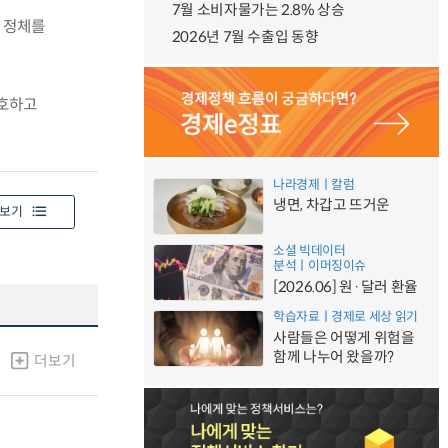
7월 소비자물가는 2.8% 상승
 정체를
2026년 7월 수출입 동향
보호하고
나라경제ㅣ칼럼
냉면, 차갑고 뜨거운
보기
소셜 빅데이터
분석ㅣ이머징이슈
[2026.06] 원·달러 환율
학습자료ㅣ경제로 세상 읽기
사람들은 어떻게 위험을
함께 나누어 왔을까?
더보기