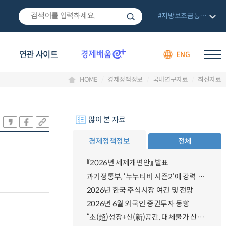
#지방보조금통합관리망
연관 사이트
ENG
HOME
경제정책정보
국내연구자료
최신자료
많이 본 자료
경제정책정보
전체
『2026년 세제개편안』 발표
과기정통부, ‘누누티비 시즌2’에 강력 대응 의지 밝혀
2026년 한국 주식시장 여건 및 전망
2026년 6월 외국인 증권투자 동향
“초(超)성장+신(新)공간, 대체불가 산업강국”