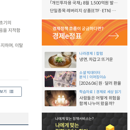
「개인투자용 국채」 8월 1,500억원 발행 예정
단일종목 레버리지 상품(ETF·ETN) 기본예탁금 강화 조기시행 방안 안내
 초기의
있음을 지적함
유지하며, 이탈
나라경제ㅣ칼럼
냉면, 차갑고 뜨거운
소셜 빅데이터
분석ㅣ이머징이슈
[2026.06] 원·달러 환율
보기
학습자료ㅣ경제로 세상 읽기
사람들은 어떻게 위험을
함께 나누어 왔을까?