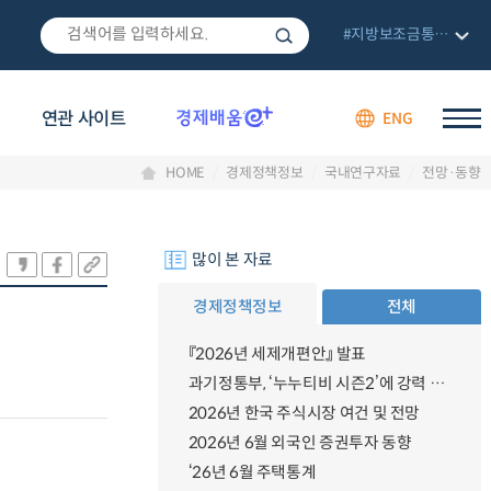
#지방보조금통합관리망
연관 사이트
ENG
HOME
경제정책정보
국내연구자료
전망·동향
많이 본 자료
경제정책정보
전체
『2026년 세제개편안』 발표
과기정통부, ‘누누티비 시즌2’에 강력 대응 의지 밝혀
2026년 한국 주식시장 여건 및 전망
2026년 6월 외국인 증권투자 동향
‘26년 6월 주택통계