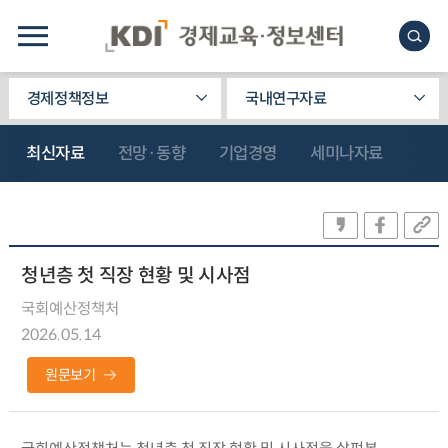
경제정책정보
국내연구자료
최신자료
전망·동향
기업경영
세미나자료
청년층 첫 직장 현황 및 시사점
국회예산정책처
2026.05.14
원문보기