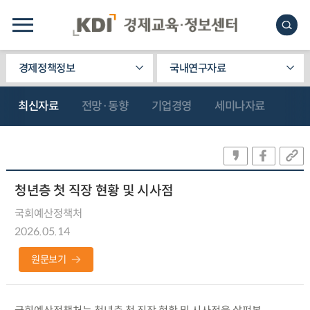
경제정책정보
국내연구자료
최신자료
전망·동향
기업경영
세미나자료
청년층 첫 직장 현황 및 시사점
국회예산정책처
2026.05.14
원문보기