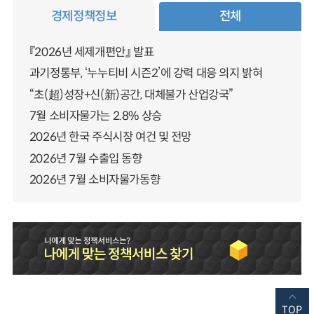
경제정책정보
전체
『2026년 세제개편안』 발표
과기정통부, ‘누누티비 시즌2’에 강력 대응 의지 밝혀
“초(超)성장+신(新)공간, 대체불가 산업강국”
7월 소비자물가는 2.8% 상승
2026년 한국 주식시장 여건 및 전망
2026년 7월 수출입 동향
2026년 7월 소비자물가동향
TOP