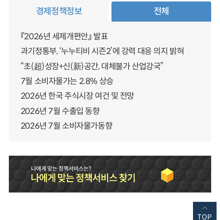
경제정책정보
전체
『2026년 세제개편안』 발표
과기정통부, ‘누누티비 시즌2’에 강력 대응 의지 밝혀
“초(超)성장+신(新)공간, 대체불가 산업강국”
7월 소비자물가는 2.8% 상승
2026년 한국 주식시장 여건 및 전망
2026년 7월 수출입 동향
2026년 7월 소비자물가동향
TOP