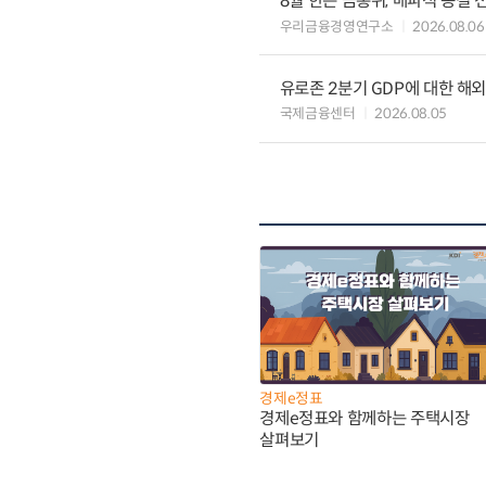
8월 한은 금통위, 매파적 동결 
우리금융경영연구소
2026.08.06
유로존 2분기 GDP에 대한 해
국제금융센터
2026.08.05
경제e정표
경제e정표와 함께하는 주택시장
살펴보기