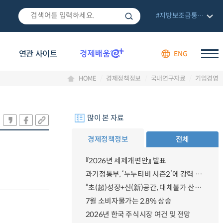
#지방보조금통합관리망
연관 사이트
ENG
HOME
경제정책정보
국내연구자료
기업경영
많이 본 자료
경제정책정보
전체
『2026년 세제개편안』 발표
과기정통부, ‘누누티비 시즌2’에 강력 대응 의지 밝혀
“초(超)성장+신(新)공간, 대체불가 산업강국”
7월 소비자물가는 2.8% 상승
2026년 한국 주식시장 여건 및 전망