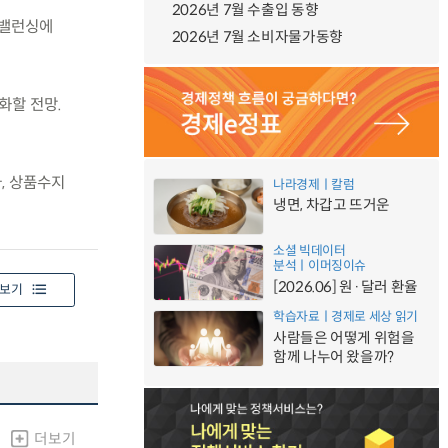
2026년 7월 수출입 동향
리밸런싱에
2026년 7월 소비자물가동향
화할 전망.
, 상품수지
나라경제ㅣ칼럼
냉면, 차갑고 뜨거운
소셜 빅데이터
분석ㅣ이머징이슈
[2026.06] 원·달러 환율
보기
학습자료ㅣ경제로 세상 읽기
사람들은 어떻게 위험을
함께 나누어 왔을까?
더보기