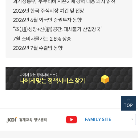
과기정통부, ‘누누티비 시즌2’에 강력 대응 의지 밝혀
2026년 한국 주식시장 여건 및 전망
2026년 6월 외국인 증권투자 동향
“초(超)성장+신(新)공간, 대체불가 산업강국”
7월 소비자물가는 2.8% 상승
2026년 7월 수출입 동향
TOP
FAMILY SITE