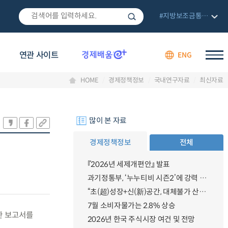
#지방보조금통합관리망
연관 사이트
ENG
HOME
경제정책정보
국내연구자료
최신자료
많이 본 자료
경제정책정보
전체
『2026년 세제개편안』 발표
과기정통부, ‘누누티비 시즌2’에 강력 대응 의지 밝혀
“초(超)성장+신(新)공간, 대체불가 산업강국”
7월 소비자물가는 2.8% 상승
한 보고서를
2026년 한국 주식시장 여건 및 전망