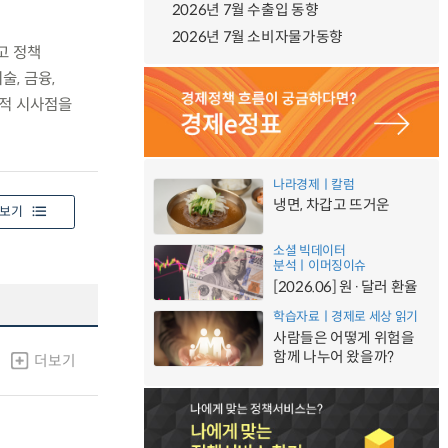
2026년 7월 수출입 동향
2026년 7월 소비자물가동향
고 정책
술, 금융,
략적 시사점을
나라경제ㅣ칼럼
냉면, 차갑고 뜨거운
보기
소셜 빅데이터
분석ㅣ이머징이슈
[2026.06] 원·달러 환율
학습자료ㅣ경제로 세상 읽기
사람들은 어떻게 위험을
함께 나누어 왔을까?
더보기