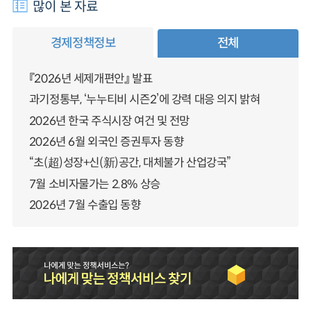
많이 본 자료
경제정책정보
전체
『2026년 세제개편안』 발표
과기정통부, ‘누누티비 시즌2’에 강력 대응 의지 밝혀
2026년 한국 주식시장 여건 및 전망
2026년 6월 외국인 증권투자 동향
“초(超)성장+신(新)공간, 대체불가 산업강국”
7월 소비자물가는 2.8% 상승
2026년 7월 수출입 동향