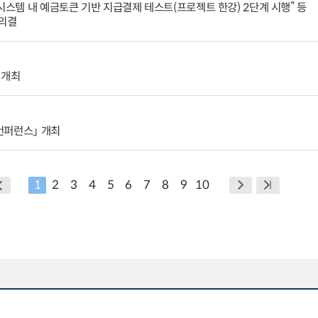
시스템 내 예금토큰 기반 지급결제 테스트(프로젝트 한강) 2단계 시행” 등
 의결
 개최
제컨퍼런스」 개최
1
2
3
4
5
6
7
8
9
10