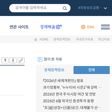
#지방보조금통합관리망
연관 사이트
ENG
HOME
경제정책정보
국내연구자료
최신자료
많이 본 자료
경제정책정보
전체
『2026년 세제개편안』 발표
과기정통부, ‘누누티비 시즌2’에 강력 대응 의지 밝혀
2026년 한국 주식시장 여건 및 전망
2026년 6월 외국인 증권투자 동향
“초(超)성장+신(新)공간, 대체불가 산업강국”