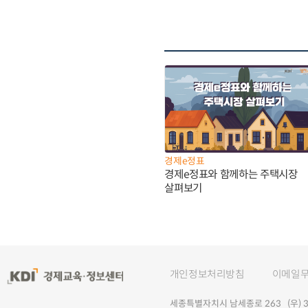
경제e정표
경제e정표와 함께하는 주택시장
살펴보기
개인정보처리방침
이메일
세종특별자치시 남세종로 263 (우) 30