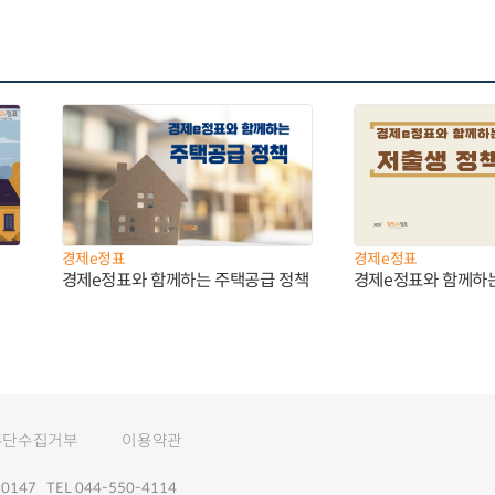
경제e정표
경제e정표
경제e정표와 함께하는 주택공급 정책
경제e정표와 함께하
무단수집거부
이용약관
147 TEL 044-550-4114