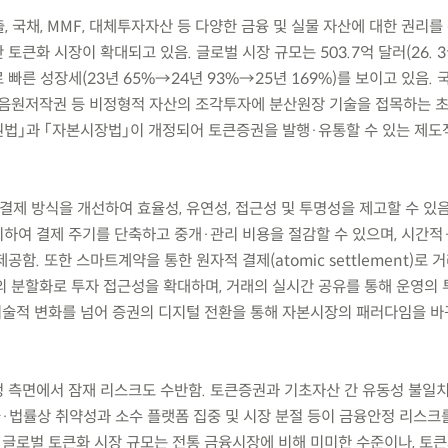
출, 국채, MMF, 대체투자자산 등 다양한 금융 및 실물 자산에 대한 권리
큰화 시장이 확대되고 있음. 글로벌 시장 규모는 503.7억 달러(26. 3월
빠른 성장세(23년 65%→24년 93%→25년 169%)를 보이고 있음. 
 음원저작권 등 비정형적 자산의 조각투자에 분산원장 기술을 접목하는 
증권법」과 「자본시장법」이 개정되어 토큰증권을 발행·유통할 수 있는 제도
결제 방식을 개선하여 효율성, 유연성, 접근성 및 투명성을 제고할 수 있음
하여 결제 주기를 단축하고 중개·관리 비용을 절감할 수 있으며, 시간적
함. 또한 스마트계약을 통한 원자적 결제(atomic settlement)로
의 분할화로 투자 접근성을 확대하며, 거래의 실시간 공유를 통해 운영의
 기술적 변화를 넘어 증권의 디지털 전환을 통해 자본시장의 패러다임을 
안정 측면에서 잠재 리스크도 수반함. 토큰증권과 기초자산 간 유동성 불일
술·법률상 취약성과 소수 플랫폼 집중 및 시장 분절 등이 금융안정 리스크
재 글로벌 토큰화 시장 규모는 전통 금융시장에 비해 미미한 수준이나, 토