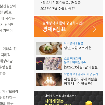
7월 소비자물가는 2.8% 상승
를 분산원장에
2026년 7월 수출입 동향
 말)로,
국내 시장은
초기 단계에
적 기반이
나라경제ㅣ칼럼
냉면, 차갑고 뜨거운
. 거래의 전
·지리적
소셜 빅데이터
 거래상대방
분석ㅣ이머징이슈
 투명성을
[2026.06] 원·달러 환율
바꾸는
학습자료ㅣ경제로 세상 읽기
사람들은 어떻게 위험을
함께 나누어 왔을까?
치, 재담보화에
를 확대하는
큰화의 빠른