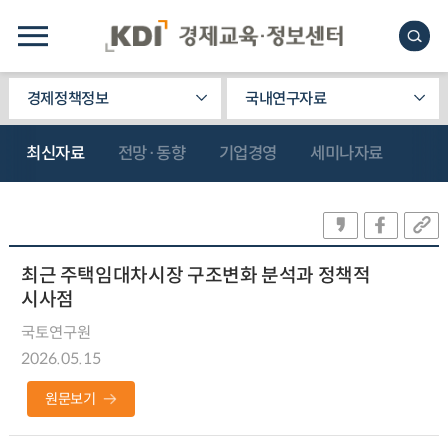
경제정책정보
국내연구자료
최신자료
전망·동향
기업경영
세미나자료
최근 주택임대차시장 구조변화 분석과 정책적
시사점
국토연구원
2026.05.15
원문보기