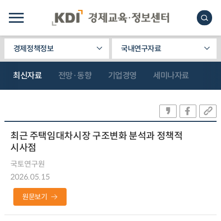
경제정책정보
국내연구자료
최신자료
전망·동향
기업경영
세미나자료
최근 주택임대차시장 구조변화 분석과 정책적
시사점
국토연구원
2026.05.15
원문보기