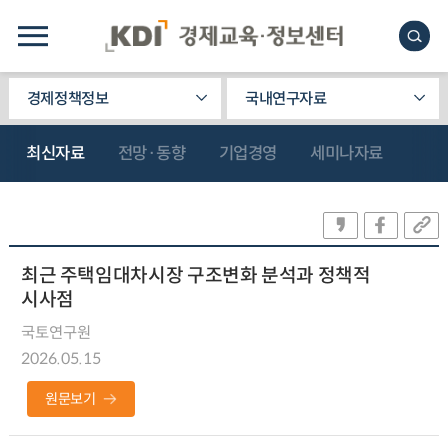
경제정책정보
국내연구자료
최신자료
전망·동향
기업경영
세미나자료
최근 주택임대차시장 구조변화 분석과 정책적
시사점
국토연구원
2026.05.15
원문보기