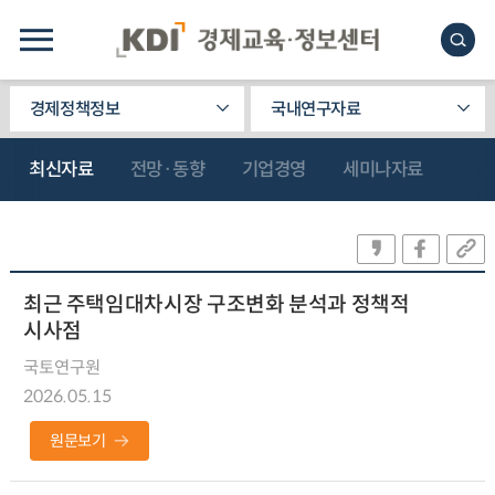
경제정책정보
국내연구자료
최신자료
전망·동향
기업경영
세미나자료
최근 주택임대차시장 구조변화 분석과 정책적
시사점
국토연구원
2026.05.15
원문보기