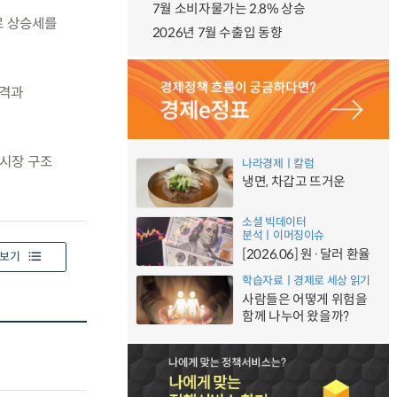
7월 소비자물가는 2.8% 상승
로 상승세를
2026년 7월 수출입 동향
가격과
 시장 구조
나라경제ㅣ칼럼
냉면, 차갑고 뜨거운
소셜 빅데이터
분석ㅣ이머징이슈
[2026.06] 원·달러 환율
보기
학습자료ㅣ경제로 세상 읽기
사람들은 어떻게 위험을
함께 나누어 왔을까?