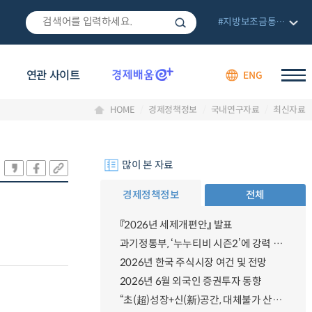
#지방보조금통합관리망
연관 사이트
ENG
HOME
경제정책정보
국내연구자료
최신자료
많이 본 자료
경제정책정보
전체
『2026년 세제개편안』 발표
과기정통부, ‘누누티비 시즌2’에 강력 대응 의지 밝혀
2026년 한국 주식시장 여건 및 전망
2026년 6월 외국인 증권투자 동향
“초(超)성장+신(新)공간, 대체불가 산업강국”