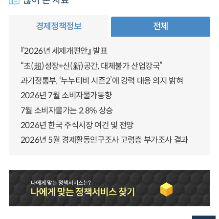
많이 본 자료
경제정책정보
전체
『2026년 세제개편안』 발표
“초(超)성장+신(新)공간, 대체불가 산업강국”
과기정통부, ‘누누티비 시즌2’에 강력 대응 의지 밝혀
2026년 7월 소비자물가동향
7월 소비자물가는 2.8% 상승
2026년 한국 주식시장 여건 및 전망
2026년 5월 경제활동인구조사 고령층 부가조사 결과