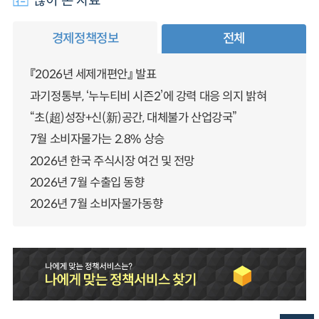
많이 본 자료
경제정책정보
전체
『2026년 세제개편안』 발표
과기정통부, ‘누누티비 시즌2’에 강력 대응 의지 밝혀
“초(超)성장+신(新)공간, 대체불가 산업강국”
7월 소비자물가는 2.8% 상승
2026년 한국 주식시장 여건 및 전망
2026년 7월 수출입 동향
2026년 7월 소비자물가동향