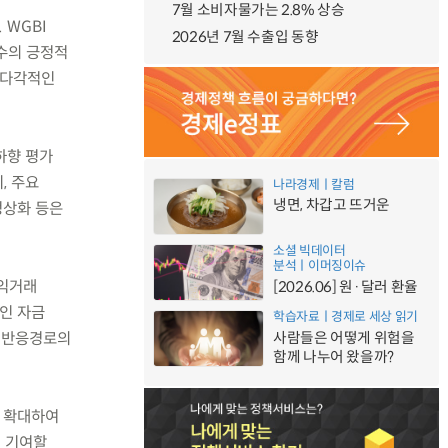
7월 소비자물가는 2.8% 상승
 WGBI
2026년 7월 수출입 동향
수의 긍정적
 다각적인
하향 평가
, 주요
나라경제ㅣ칼럼
냉면, 차갑고 뜨거운
정상화 등은
소셜 빅데이터
분석ㅣ이머징이슈
차익거래
[2026.06] 원·달러 환율
국인 자금
학습자료ㅣ경제로 세상 읽기
 반응경로의
사람들은 어떻게 위험을
함께 나누어 왔을까?
를 확대하여
에 기여할