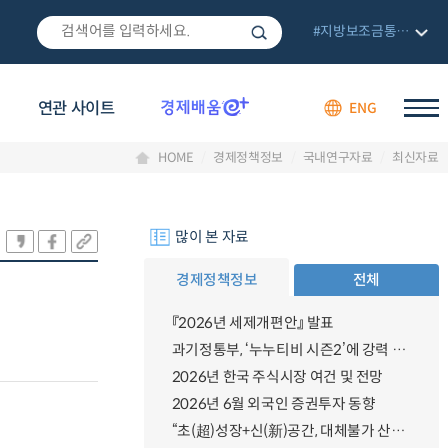
#지방보조금통합관리망
연관 사이트
ENG
HOME
경제정책정보
국내연구자료
최신자료
많이 본 자료
경제정책정보
전체
『2026년 세제개편안』 발표
과기정통부, ‘누누티비 시즌2’에 강력 대응 의지 밝혀
2026년 한국 주식시장 여건 및 전망
2026년 6월 외국인 증권투자 동향
“초(超)성장+신(新)공간, 대체불가 산업강국”