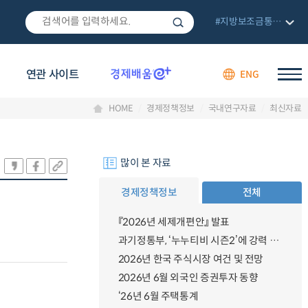
#지방보조금통합관리망
연관 사이트
ENG
HOME
경제정책정보
국내연구자료
최신자료
많이 본 자료
경제정책정보
전체
『2026년 세제개편안』 발표
과기정통부, ‘누누티비 시즌2’에 강력 대응 의지 밝혀
2026년 한국 주식시장 여건 및 전망
2026년 6월 외국인 증권투자 동향
‘26년 6월 주택통계