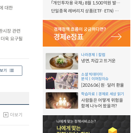
「개인투자용 국채」 8월 1,500억원 발행 예정
입에 대한
단일종목 레버리지 상품(ETF·ETN) 기본예탁금 강화 조기시행 방안 안내
외환시장 관련
 더욱 요구될
나라경제ㅣ칼럼
냉면, 차갑고 뜨거운
보기
소셜 빅데이터
분석ㅣ이머징이슈
[2026.06] 원·달러 환율
학습자료ㅣ경제로 세상 읽기
사람들은 어떻게 위험을
함께 나누어 왔을까?
더보기