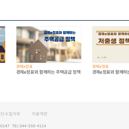
경제e정표
경제e정표
경제e정표와 함께하는 주택공급 정책
경제e정표와 함께하
무단수집거부
이용약관
147 TEL 044-550-4114