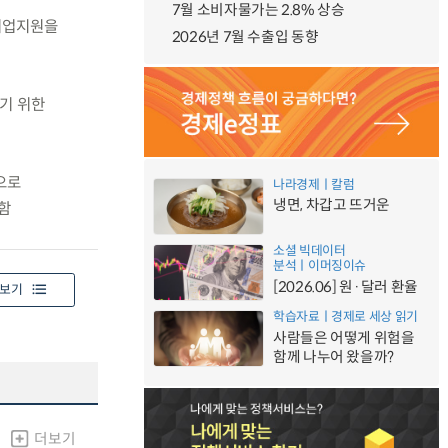
7월 소비자물가는 2.8% 상승
 기업지원을
2026년 7월 수출입 동향
기 위한
으로
나라경제ㅣ칼럼
냉면, 차갑고 뜨거운
함
소셜 빅데이터
분석ㅣ이머징이슈
[2026.06] 원·달러 환율
보기
학습자료ㅣ경제로 세상 읽기
사람들은 어떻게 위험을
함께 나누어 왔을까?
더보기