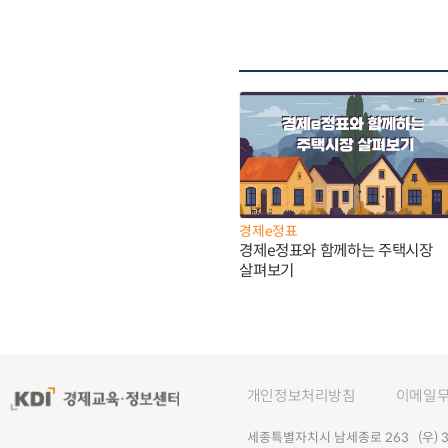
경제e정표
경제e정표와 함께하는 주택시장
살펴보기
개인정보처리방침
이메일
세종특별자치시 남세종로 263 (우) 30