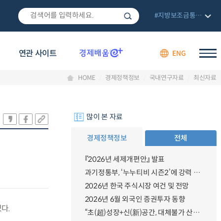
#지방보조금통합관리망
연관 사이트
ENG
HOME
경제정책정보
국내연구자료
최신자료
많이 본 자료
경제정책정보
전체
『2026년 세제개편안』 발표
과기정통부, ‘누누티비 시즌2’에 강력 대응 의지 밝혀
2026년 한국 주식시장 여건 및 전망
2026년 6월 외국인 증권투자 동향
다.
“초(超)성장+신(新)공간, 대체불가 산업강국”